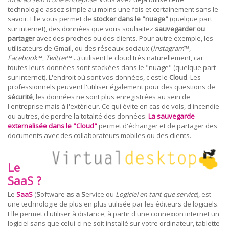
technologie assez simple au moins une fois et certainement sans le
savoir. Elle vous permet de
stocker dans le "nuage"
(quelque part
sur internet), des données que vous souhaitez
sauvegarder ou
partager
avec des proches ou des clients. Pour autre exemple, les
utilisateurs de Gmail, ou des réseaux sociaux (
Instagram
™,
Facebook
™,
Twitter
™
...) utilisent le cloud très naturellement, car
toutes leurs données sont stockées dans le "nuage" (quelque part
sur internet). L'endroit où sont vos données, c'est le
Cloud
. Les
professionnels peuvent l'utiliser également pour des questions de
sécurité
, les données ne sont plus enregistrées au sein de
l'entreprise mais à l'extérieur. Ce qui évite en cas de vols, d'incendie
ou autres, de perdre la totalité des données.
La sauvegarde
externalisée dans le "Cloud"
permet d'échanger et de partager des
documents avec des collaborateurs mobiles ou des clients.
Le
SaaS ?
Le
SaaS
(
S
oftware
a
s
a
S
ervice ou
Logiciel en tant que service
), est
une technologie de plus en plus utilisée par les éditeurs de logiciels.
Elle permet d'utiliser à distance, à partir d'une connexion internet un
logiciel sans que celui-ci ne soit installé sur votre ordinateur, tablette