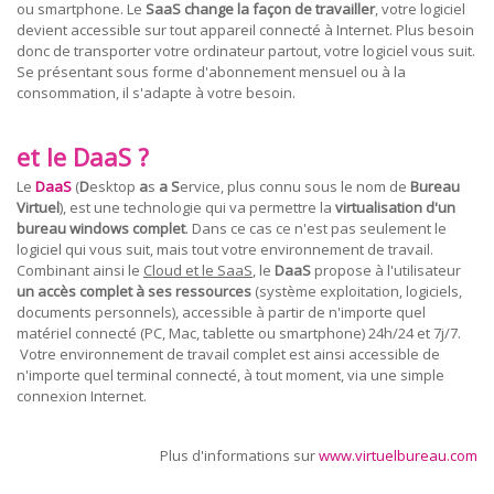
ou smartphone. Le
SaaS change la façon de travailler
, votre logiciel
devient accessible sur tout appareil connecté à Internet. Plus besoin
donc de transporter votre ordinateur partout, votre logiciel vous suit.
Se présentant sous forme d'abonnement mensuel ou à la
consommation, il s'adapte à votre besoin.
et le DaaS ?
Le
DaaS
(
D
esktop
a
s
a
S
ervice, plus connu sous le nom de
Bureau
Virtuel
), est une technologie qui va permettre la
virtualisation d'un
bureau windows complet
. Dans ce cas ce n'est pas seulement le
logiciel qui vous suit, mais tout votre environnement de travail.
Combinant ainsi le
Cloud et le SaaS
, le
DaaS
propose à l'utilisateur
un accès complet à ses ressources
(système exploitation, logiciels,
documents personnels), accessible à partir de n'importe quel
matériel connecté (PC, Mac, tablette ou smartphone) 24h/24 et 7j/7.
Votre environnement de travail complet est ainsi accessible de
n'importe quel terminal connecté, à tout moment, via une simple
connexion Internet.
Plus d'informations sur
www.virtuelbureau.com