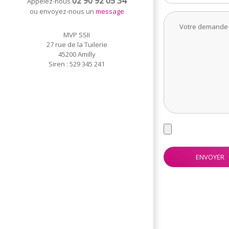
02 90 92 05 34
Appelez-nous
ou envoyez-nous un
message
MVP SSII
27 rue de la Tuilerie
45200 Amilly
Siren : 529 345 241