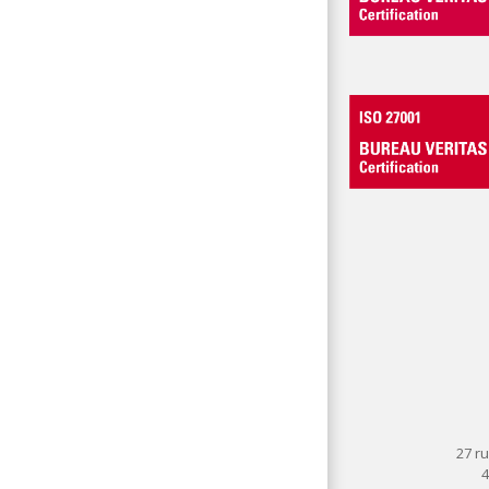
27 ru
4