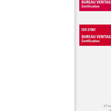
27 ru
4