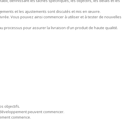
bli, définissant les tâches spécifiques, les objectifs, les délais et les
angements et les ajustements sont discutés et mis en œuvre.
 livrée. Vous pouvez ainsi commencer à utiliser et à tester de nouvelles
u processus pour assurer la livraison d'un produit de haute qualité.
s objectifs.
s de développement peuvent commencer.
oppement commence.