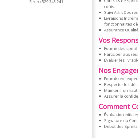
Contrats de Sprint:
Siren : 529 345 241
coûts.
Suivi Actif: Des r
Livraisons Incréme
fonctionnalités dè
Assurance Qualité
Vos Responsa
Fournir des spécif
Participer aux ré
Évaluer les livrabl
Nos Engage
Fournir une expert
Respecter les déla
Maintenir un haut
Assurer la confide
Comment C
Évaluation Initial
Signature du Cont
Début des Sprints