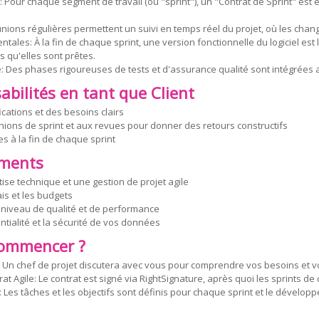
 Pour chaque segment de travail (ou "sprint"), un "Contrat de Sprint" est éta
éunions régulières permettent un suivi en temps réel du projet, où les ch
ntales: À la fin de chaque sprint, une version fonctionnelle du logiciel est
s qu'elles sont prêtes.
: Des phases rigoureuses de tests et d'assurance qualité sont intégrées a
bilités en tant que Client
ications et des besoins clairs
unions de sprint et aux revues pour donner des retours constructifs
es à la fin de chaque sprint
ments
ise technique et une gestion de projet agile
is et les budgets
 niveau de qualité et de performance
ntialité et la sécurité de vos données
ommencer ?
e: Un chef de projet discutera avec vous pour comprendre vos besoins et vo
rat Agile: Le contrat est signé via RightSignature, après quoi les sprint
: Les tâches et les objectifs sont définis pour chaque sprint et le dével