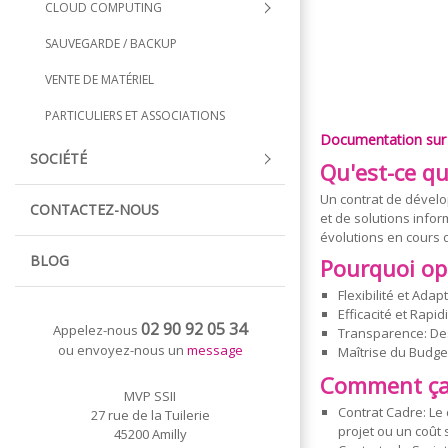
CLOUD COMPUTING
SAUVEGARDE / BACKUP
VENTE DE MATÉRIEL
PARTICULIERS ET ASSOCIATIONS
Documentation sur 
SOCIÉTÉ
Qu'est-ce q
Un contrat de dévelo
CONTACTEZ-NOUS
et de solutions infor
évolutions en cours 
BLOG
Pourquoi op
Flexibilité et Ad
Efficacité et Rapi
02 90 92 05 34
Appelez-nous
Transparence: Des
ou envoyez-nous un
message
Maîtrise du Budget
Comment ça 
MVP SSII
Contrat Cadre: Le
27 rue de la Tuilerie
projet ou un coût 
45200 Amilly